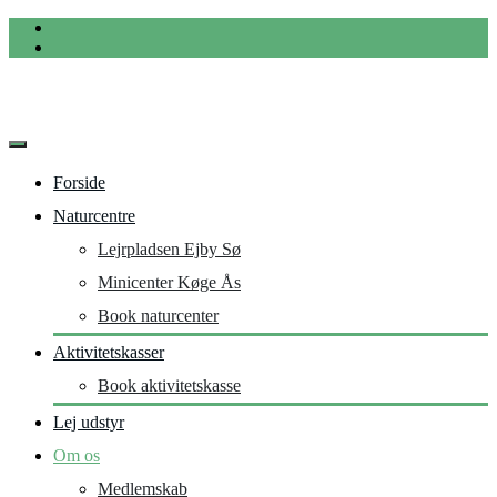
Videre
til
indhold
Forside
Naturcentre
Lejrpladsen Ejby Sø
Minicenter Køge Ås
Book naturcenter
Aktivitetskasser
Book aktivitetskasse
Lej udstyr
Om os
Medlemskab